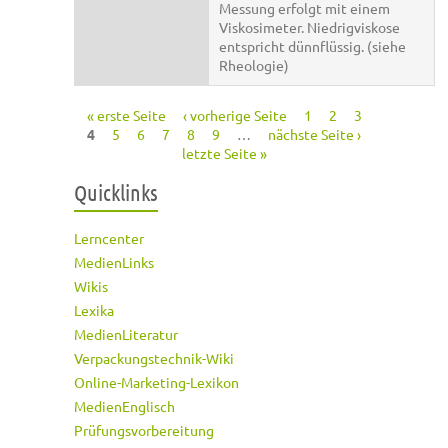
Messung erfolgt mit einem
Viskosimeter. Niedrigviskose
entspricht dünnflüssig. (siehe
Rheologie)
« erste Seite
‹ vorherige Seite
1
2
3
Seiten
4
5
6
7
8
9
…
nächste Seite ›
letzte Seite »
Quicklinks
Lerncenter
MedienLinks
Wikis
Lexika
MedienLiteratur
Verpackungstechnik-Wiki
Online-Marketing-Lexikon
MedienEnglisch
Prüfungsvorbereitung