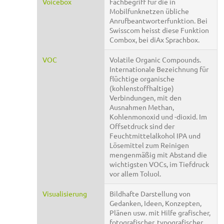
Voicebox
Fachbegriff für die in
Mobilfunknetzen übliche
Anrufbeantworterfunktion. Bei
Swisscom heisst diese Funktion
Combox, bei diAx Sprachbox.
VOC
Volatile Organic Compounds.
Internationale Bezeichnung für
flüchtige organische
(kohlenstoffhaltige)
Verbindungen, mit den
Ausnahmen Methan,
Kohlenmonoxid und -dioxid. Im
Offsetdruck sind der
Feuchtmittelalkohol IPA und
Lösemittel zum Reinigen
mengenmäßig mit Abstand die
wichtigsten VOCs, im Tiefdruck
vor allem Toluol.
Visualisierung
Bildhafte Darstellung von
Gedanken, Ideen, Konzepten,
Plänen usw. mit Hilfe grafischer,
fotografischer, typografischer