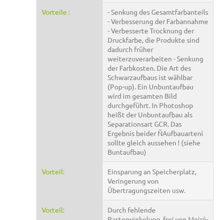
Vorteile :
- Senkung des Gesamtfarbanteils
- Verbesserung der Farbannahme
- Verbesserte Trocknung der
Druckfarbe, die Produkte sind
dadurch früher
weiterzuverarbeiten - Senkung
der Farbkosten. Die Art des
Schwarzaufbaus ist wählbar
(Pop-up). Ein Unbuntaufbau
wird im gesamten Bild
durchgeführt. In Photoshop
heißt der Unbuntaufbau als
Separationsart GCR. Das
Ergebnis beider ÑAufbauartenì
sollte gleich aussehen ! (siehe
Buntaufbau)
Vorteil:
Einsparung an Speicherplatz,
Veringerung von
Übertragungszeiten usw.
Vorteil:
Durch fehlende
Rasterwinkelung, frei von Moiré-