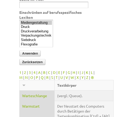
Einschränken auf berufsspezifisches
Lexikon
1
|
2
|
3
|
4
|
A
|
B
|
C
|
D
|
E
|
F
|
G
|
H
|
I
|
J
|
K
|
L
|
M
|
N
|
O
|
P
|
Q
|
R
|
S
|
T
|
U
|
V
|
W
|
X
|
Y
|
Z
|
®
Textkörper
Warteschlange
(vergl.: Queue).
Warmstart
Der Neustart des Computers
durch Betätigen der
Tastenkombination [Ctrl] + [Alt]