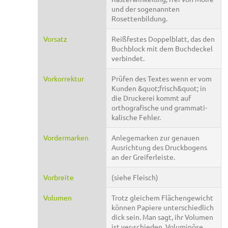
und der sogenannten
Rosettenbildung.
Vorsatz
Reißfestes Doppelblatt, das den
Buchblock mit dem Buchdeckel
verbindet.
Vorkorrektur
Prüfen des Textes wenn er vom
Kunden &quot;frisch&quot; in
die Druckerei kommt auf
orthografische und grammati-
kalische Fehler.
Vordermarken
Anlegemarken zur genauen
Ausrichtung des Druckbogens
an der Greiferleiste.
Vorbreite
(siehe Fleisch)
Volumen
Trotz gleichem Flächengewicht
können Papiere unterschiedlich
dick sein. Man sagt, ihr Volumen
ist ver-schieden. Voluminöse