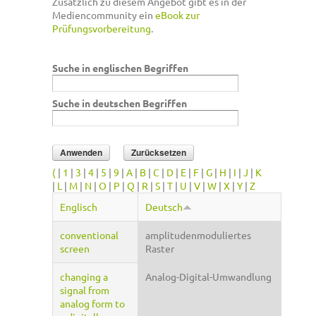
Zusätzlich zu diesem Angebot gibt es in der
Mediencommunity ein
eBook zur
Prüfungsvorbereitung
.
Suche in englischen Begriffen
Suche in deutschen Begriffen
(
|
1
|
3
|
4
|
5
|
9
|
A
|
B
|
C
|
D
|
E
|
F
|
G
|
H
|
I
|
J
|
K
|
L
|
M
|
N
|
O
|
P
|
Q
|
R
|
S
|
T
|
U
|
V
|
W
|
X
|
Y
|
Z
Englisch
Deutsch
conventional
amplitudenmoduliertes
screen
Raster
changing a
Analog-Digital-Umwandlung
signal from
analog form to