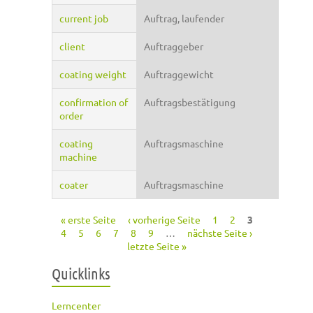
current job
Auftrag, laufender
client
Auftraggeber
coating weight
Auftraggewicht
confirmation of
Auftragsbestätigung
order
coating
Auftragsmaschine
machine
coater
Auftragsmaschine
« erste Seite
‹ vorherige Seite
1
2
3
Seiten
4
5
6
7
8
9
…
nächste Seite ›
letzte Seite »
Quicklinks
Lerncenter