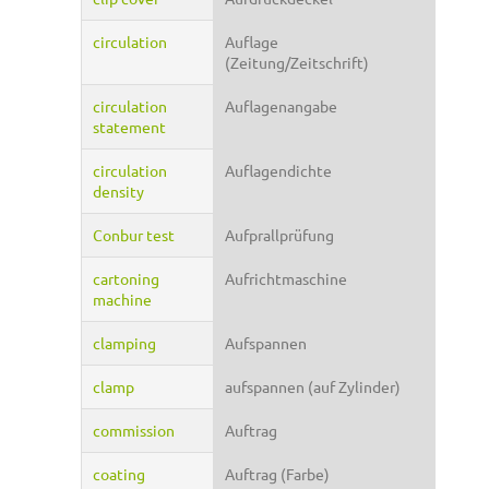
circulation
Auflage
(Zeitung/Zeitschrift)
circulation
Auflagenangabe
statement
circulation
Auflagendichte
density
Conbur test
Aufprallprüfung
cartoning
Aufrichtmaschine
machine
clamping
Aufspannen
clamp
aufspannen (auf Zylinder)
commission
Auftrag
coating
Auftrag (Farbe)