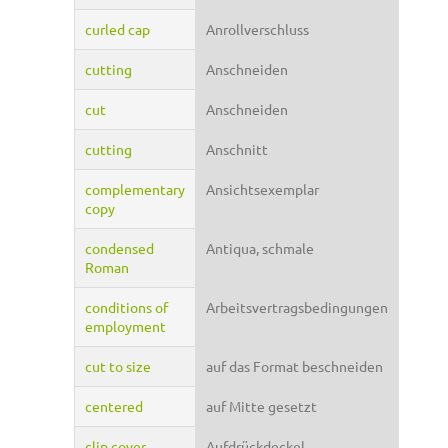
curled cap
Anrollverschluss
cutting
Anschneiden
cut
Anschneiden
cutting
Anschnitt
complementary
Ansichtsexemplar
copy
condensed
Antiqua, schmale
Roman
conditions of
Arbeitsvertragsbedingungen
employment
cut to size
auf das Format beschneiden
centered
auf Mitte gesetzt
clip cover
Aufdrückdeckel