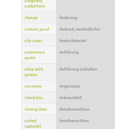
a digitally
coded form
change
Änderung
contact proof
Andruck, verbindlicher
clip cover
Andruckdeckel
commence
Anführung
quote
close with
Anführung schließen
quotes
corrosion
Angerostet
check box
Ankreuzfeld
closing date
Annahmeschluss
curled
Anrollverschluss
cap(sule)