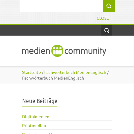
Direkt zum Inhalt
Suchformular
CLOSE
Startseite
/
Fachwörterbuch MedienEnglisch
/
Fachwörterbuch MedienEnglisch
Neue Beiträge
Digitalmedien
Printmedien