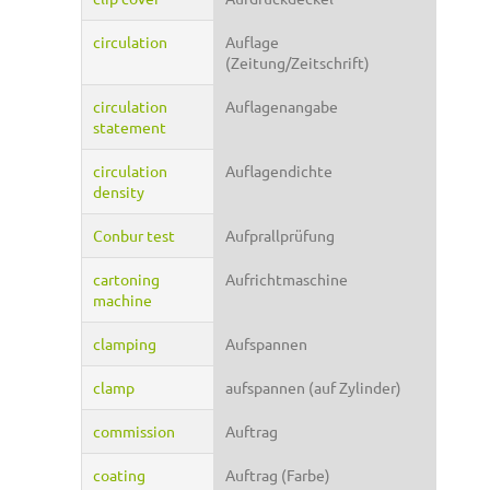
circulation
Auflage
(Zeitung/Zeitschrift)
circulation
Auflagenangabe
statement
circulation
Auflagendichte
density
Conbur test
Aufprallprüfung
cartoning
Aufrichtmaschine
machine
clamping
Aufspannen
clamp
aufspannen (auf Zylinder)
commission
Auftrag
coating
Auftrag (Farbe)