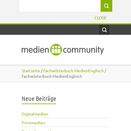
Direkt zum Inhalt
Suchformular
CLOSE
Startseite
/
Fachwörterbuch MedienEnglisch
/
Fachwörterbuch MedienEnglisch
Neue Beiträge
Digitalmedien
Printmedien