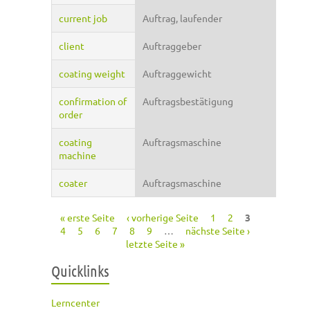
current job
Auftrag, laufender
client
Auftraggeber
coating weight
Auftraggewicht
confirmation of
Auftragsbestätigung
order
coating
Auftragsmaschine
machine
coater
Auftragsmaschine
« erste Seite
‹ vorherige Seite
1
2
3
Seiten
4
5
6
7
8
9
…
nächste Seite ›
letzte Seite »
Quicklinks
Lerncenter