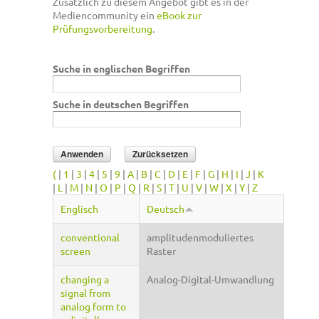
Zusätzlich zu diesem Angebot gibt es in der
Mediencommunity ein
eBook zur
Prüfungsvorbereitung
.
Suche in englischen Begriffen
Suche in deutschen Begriffen
(
|
1
|
3
|
4
|
5
|
9
|
A
|
B
|
C
|
D
|
E
|
F
|
G
|
H
|
I
|
J
|
K
|
L
|
M
|
N
|
O
|
P
|
Q
|
R
|
S
|
T
|
U
|
V
|
W
|
X
|
Y
|
Z
Englisch
Deutsch
conventional
amplitudenmoduliertes
screen
Raster
changing a
Analog-Digital-Umwandlung
signal from
analog form to