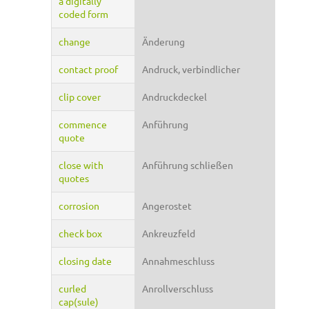
a digitally
coded form
change
Änderung
contact proof
Andruck, verbindlicher
clip cover
Andruckdeckel
commence
Anführung
quote
close with
Anführung schließen
quotes
corrosion
Angerostet
check box
Ankreuzfeld
closing date
Annahmeschluss
curled
Anrollverschluss
cap(sule)