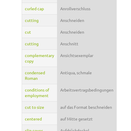
curled cap
Anrollverschluss
cutting
Anschneiden
cut
Anschneiden
cutting
Anschnitt
complementary
Ansichtsexemplar
copy
condensed
Antiqua, schmale
Roman
conditions of
Arbeitsvertragsbedingungen
employment
cut to size
auf das Format beschneiden
centered
auf Mitte gesetzt
clip cover
Aufdrückdeckel