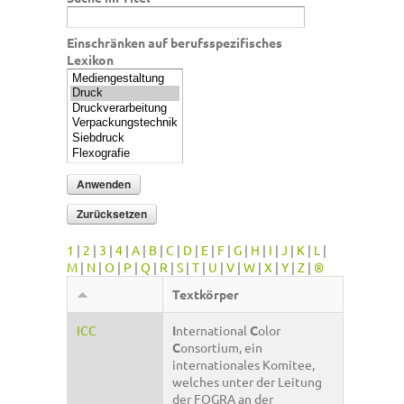
Einschränken auf berufsspezifisches
Lexikon
1
|
2
|
3
|
4
|
A
|
B
|
C
|
D
|
E
|
F
|
G
|
H
|
I
|
J
|
K
|
L
|
M
|
N
|
O
|
P
|
Q
|
R
|
S
|
T
|
U
|
V
|
W
|
X
|
Y
|
Z
|
®
Textkörper
ICC
I
nternational
C
olor
C
onsortium, ein
internationales Komitee,
welches unter der Leitung
der FOGRA an der