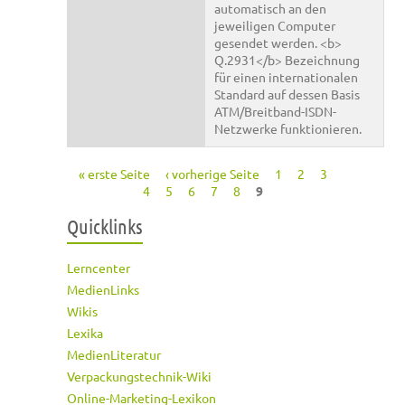
automatisch an den
jeweiligen Computer
gesendet werden. <b>
Q.2931</b> Bezeichnung
für einen internationalen
Standard auf dessen Basis
ATM/Breitband-ISDN-
Netzwerke funktionieren.
« erste Seite
‹ vorherige Seite
1
2
3
Seiten
4
5
6
7
8
9
Quicklinks
Lerncenter
MedienLinks
Wikis
Lexika
MedienLiteratur
Verpackungstechnik-Wiki
Online-Marketing-Lexikon