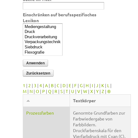
Einschränken auf berufsspezifisches
Lexikon
1
|
2
|
3
|
4
|
A
|
B
|
C
|
D
|
E
|
F
|
G
|
H
|
I
|
J
|
K
|
L
|
M
|
N
|
O
|
P
|
Q
|
R
|
S
|
T
|
U
|
V
|
W
|
X
|
Y
|
Z
|
®
Textkörper
Prozessfarben
Genormte Grundfarben zur
Farbwiedergabe von
Farbbildern.
Druckfarbenskala für den
Vierfarbdruck mit Cyan (C),