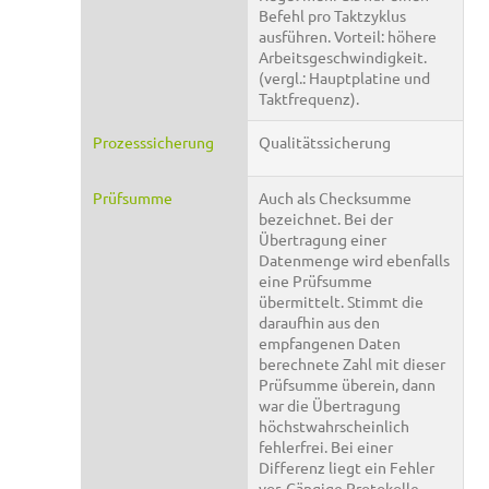
Befehl pro Taktzyklus
ausführen. Vorteil: höhere
Arbeitsgeschwindigkeit.
(vergl.: Hauptplatine und
Taktfrequenz).
Prozesssicherung
Qualitätssicherung
Prüfsumme
Auch als Checksumme
bezeichnet. Bei der
Übertragung einer
Datenmenge wird ebenfalls
eine Prüfsumme
übermittelt. Stimmt die
daraufhin aus den
empfangenen Daten
berechnete Zahl mit dieser
Prüfsumme überein, dann
war die Übertragung
höchstwahrscheinlich
fehlerfrei. Bei einer
Differenz liegt ein Fehler
vor. Gängige Protokolle